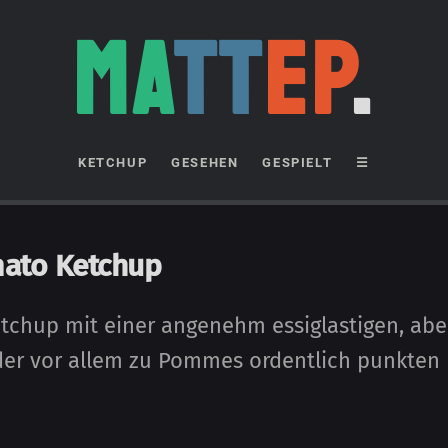
MA
TT
EP
.
KETCHUP
GESEHEN
GESPIELT
☰
ato Ketchup
tchup mit einer angenehm essig­lastigen, abe
, der vor allem zu Pommes or­den­tlich punkten