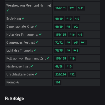
Weisheit von Meer und Himmel
161/161
⭐21
✨11
✔
Evoli-Hain
✔
69/69
⭐10
✨2
Dimensionale Krise
✔
69/69
⭐8
✨2
Hüter des Firmaments
✔
155/155
⭐16
✨9
Glänzendes Festival
✔
72/72
⭐9
✨5
👑1
Licht des Triumphs
✔
75/75
⭐9
👑1
Kollision von Raum und Zeit
✔
155/155
⭐19
Mysteriöse Insel
✔
68/68
⭐10
Unschlagbare Gene
✔
226/226
⭐32
Promo-A
104
📝 Erfolge