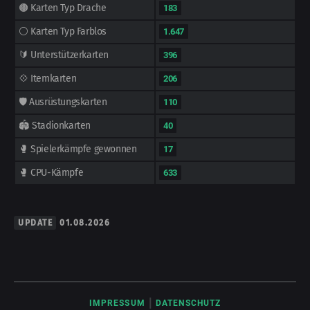
🟤 Karten Typ Drache
183
⚪ Karten Typ Farblos
1.647
🔰 Unterstützerkarten
396
💠 Itemkarten
206
🛡️ Ausrüstungskarten
110
🏟️ Stadionkarten
40
🥊 Spielerkämpfe gewonnen
17
🥊 CPU-Kämpfe
633
UPDATE
01.08.2026
|
IMPRESSUM
DATENSCHUTZ