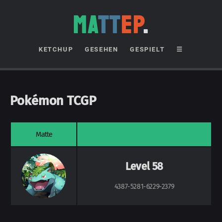
MA
TT
EP
.
KETCHUP
GESEHEN
GESPIELT
☰
Pokémon TCGP
Matte
Level 58
4387-5281-6229-2379