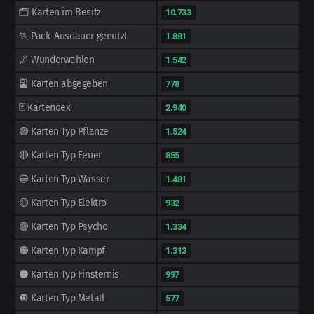
🗂️ Karten im Besitz
10.733
🏃 Pack-Ausdauer genutzt
1.881
🌌 Wunderwahlen
1.542
🎴 Karten abgegeben
778
🃏 Kartendex
2.940
🟢 Karten Typ Pflanze
1.524
🔴 Karten Typ Feuer
855
🔵 Karten Typ Wasser
1.481
🟡 Karten Typ Elektro
932
🟣 Karten Typ Psycho
1.334
🟠 Karten Typ Kampf
1.313
⚫ Karten Typ Finsternis
997
🔘 Karten Typ Metall
577