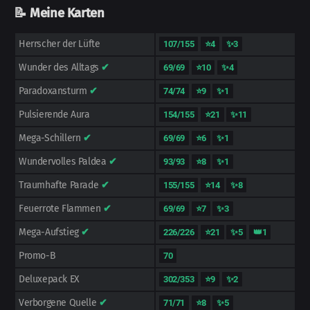
📝 Meine Karten
Herrscher der Lüfte
107/155
⭐4
✨3
Wunder des Alltags
✔
69/69
⭐10
✨4
Paradoxansturm
✔
74/74
⭐9
✨1
Pulsierende Aura
154/155
⭐21
✨11
Mega-Schillern
✔
69/69
⭐6
✨1
Wundervolles Paldea
✔
93/93
⭐8
✨1
Traumhafte Parade
✔
155/155
⭐14
✨8
Feuerrote Flammen
✔
69/69
⭐7
✨3
Mega-Aufstieg
✔
226/226
⭐21
✨5
👑1
Promo-B
70
Deluxepack EX
302/353
⭐9
✨2
Verborgene Quelle
✔
71/71
⭐8
✨5