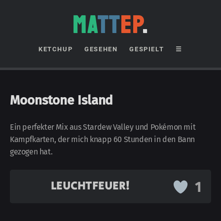
MA
TT
EP
.
KETCHUP
GESEHEN
GESPIELT
☰
Moonstone Island
Ein perfekter Mix aus Stardew Valley und Pokémon mit
Kampf­karten, der mich knapp 60 Stunden in den Bann
gezogen hat.
LEUCHTFEUER!
1