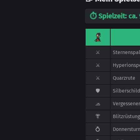
⏱️ Spielzeit: ca
⚔️
Sternenspal
⚔️
Hyperionsp
⚔️
Quarzrute
🛡️
Silberschil
🧢
Vergessener
👘
Blitzrüstung
💍
Donnerstur