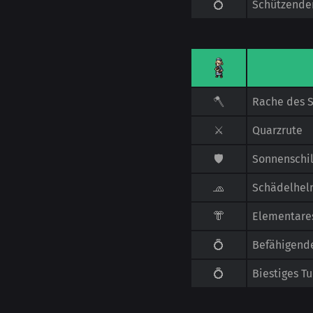
💍
Schützender
🪓
Rache des 
⚔️
Quarzrute
🛡️
Sonnenschi
🧢
Schädelhe
👘
Elementare
💍
Befähigende
💍
Biestiges T