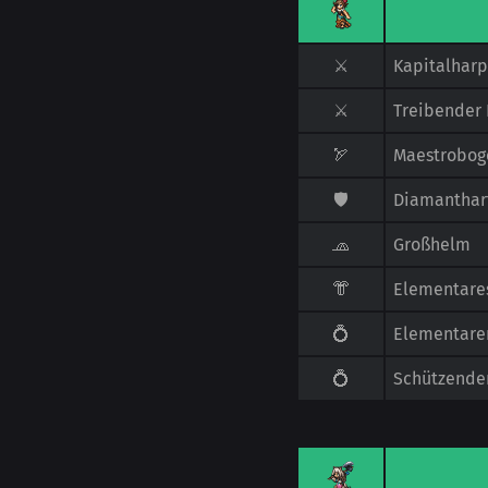
⚔️
Kapitalhar
⚔️
Treibender 
🏹
Maestrobog
🛡️
Diamanthart
🧢
Großhelm
👘
Elementare
💍
Elementare
💍
Schützende