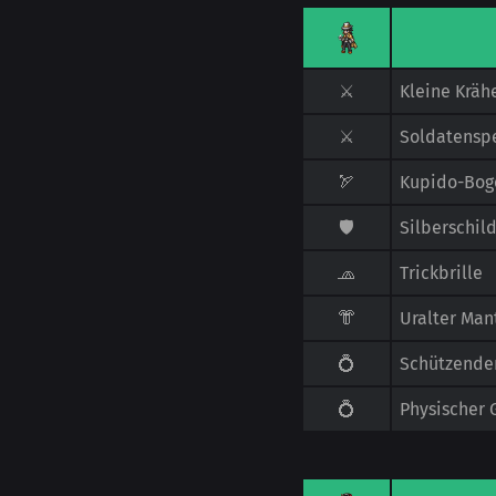
⚔️
Kleine Kräh
⚔️
Soldatensp
🏹
Kupido-Bog
🛡️
Silberschil
🧢
Trickbrille
👘
Uralter Man
💍
Schützender
💍
Physischer 