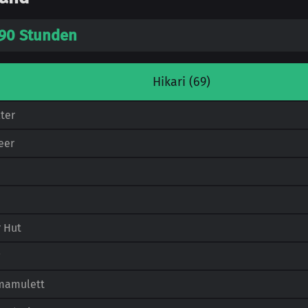
. 90 Stunden
Hikari (69)
ter
eer
d
 Hut
mamulett