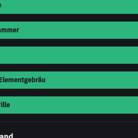
e
Hammer
 Elementgebräu
ille
tand