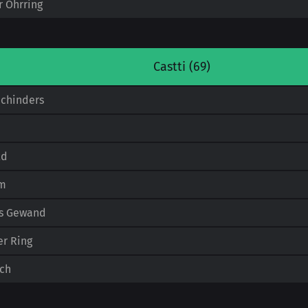
 Ohrring
Castti (69)
Schinders
ld
lm
s Gewand
r Ring
uch