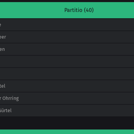
Partitio (40)
e
eer
en
d
tel
 Ohrring
Gürtel