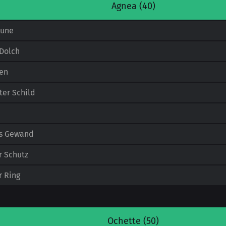
Agnea (40)
pune
Dolch
en
er Schild
s Gewand
r Schutz
r Ring
Ochette (50)