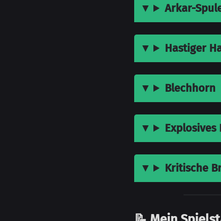
Arkar-Spul
Hastiger 
Blechhorn
Explosives
Kritische Br
📝 Mein Spiels