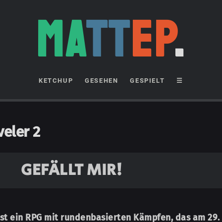
MA
TT
EP
.
KETCHUP
GESEHEN
GESPIELT
☰
eler 2
GEFÄLLT MIR!
ist ein RPG mit runden­­basierten Kämpfen, das am 29.