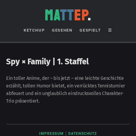
MA
TT
EP
.
KETCHUP
GESEHEN
GESPIELT
☰
Spy × Family | 1. Staffel
Ein toller Anime, der – bis jetzt – eine leichte Geschichte
erzählt, tollen Humor bietet, ein ver­rücktes Tennis­turnier
abfeuert und ein un­glaub­lich ein­drucks­volles Cha­rak­ter-
Trio prä­sen­tiert.
|
IMPRESSUM
DATENSCHUTZ