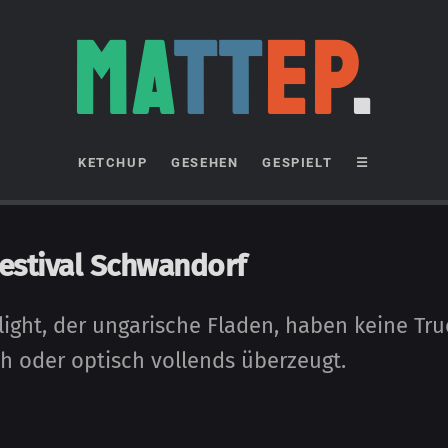
MA
TT
EP
.
KETCHUP
GESEHEN
GESPIELT
☰
Festival Schwandorf
ight, der ungarische Fladen, haben keine Truck
ich oder optisch vollends über­zeugt.