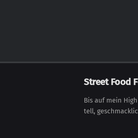
Street Food 
Bis auf mein Highl
tell, ge­schmack­l