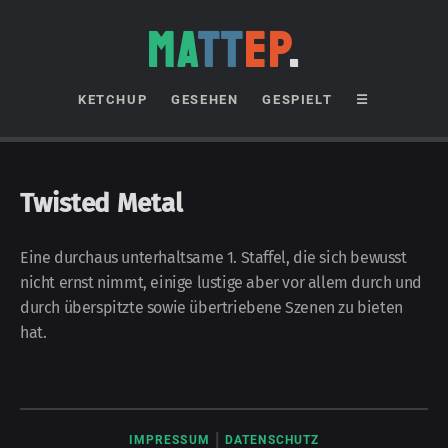
MA
TT
EP
.
KETCHUP
GESEHEN
GESPIELT
☰
Twisted Metal
Eine durchaus unterhaltsame 1. Staffel, die sich be­wusst
nicht ernst nimmt, einige lustige aber vor allem durch und
durch über­spitzte sowie über­triebene Szenen zu bieten
hat.
|
IMPRESSUM
DATENSCHUTZ