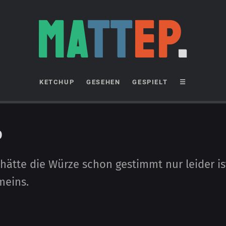
MA
TT
EP
.
KETCHUP
GESEHEN
GESPIELT
☰
p
hätte die Würze schon ge­stimmt nur leider ist
meins.