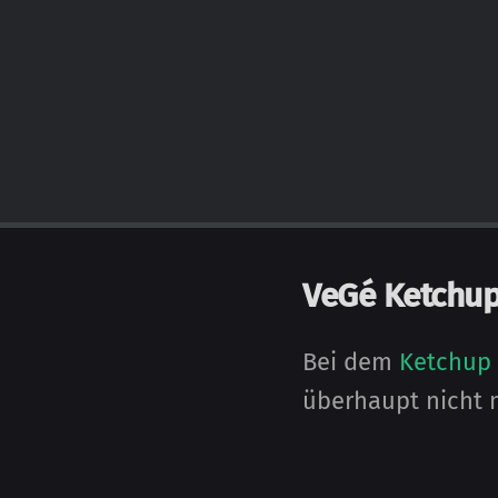
VeGé Ketchu
Bei dem
Ketchup
über­haupt nicht 