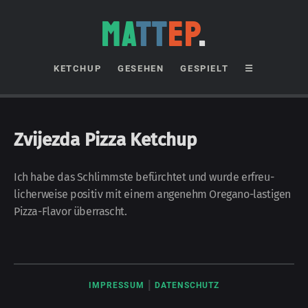
MA
TT
EP
.
KETCHUP
GESEHEN
GESPIELT
☰
Zvijezda Pizza Ketchup
Ich habe das Schlimmste be­fürch­tet und wurde er­freu­
licher­weise positiv mit einem an­ge­nehm Oregano-
lastigen
Pizza-
Flavor über­rascht.
|
IMPRESSUM
DATENSCHUTZ