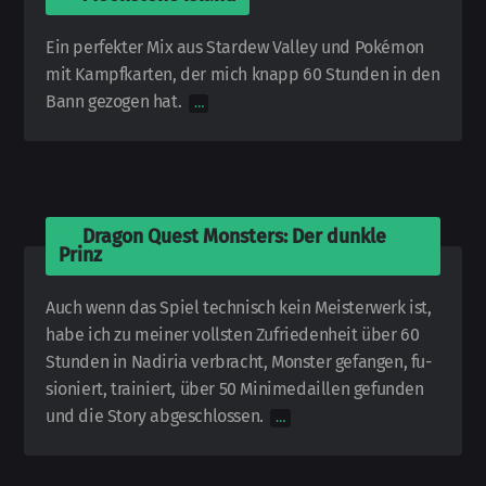
Ein perfekter Mix aus Stardew Valley und Pokémon
mit Kampf­karten, der mich knapp 60 Stunden in den
Bann gezogen hat.
…
🎮
Dragon Quest Monsters: Der dunkle
Prinz
Auch wenn das Spiel technisch kein Meister­werk ist,
habe ich zu meiner voll­sten Zu­frie­den­heit über 60
Stunden in Nadiria ver­bracht, Monster ge­fangen, fu­
sio­niert, trainiert, über 50 Mini­medaillen ge­funden
und die Story ab­ge­schlossen.
…