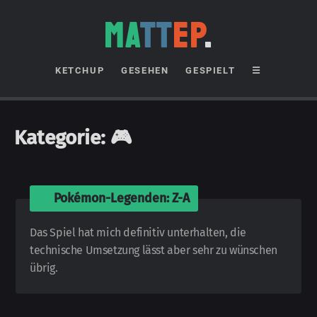
MA
TT
EP
.
KETCHUP
GESEHEN
GESPIELT
☰
Kategorie:
🎮
🎮
Pokémon-Legenden: Z-A
Das Spiel hat mich definitiv unterhalten, die
technische Umsetzung lässt aber sehr zu wünschen
übrig.