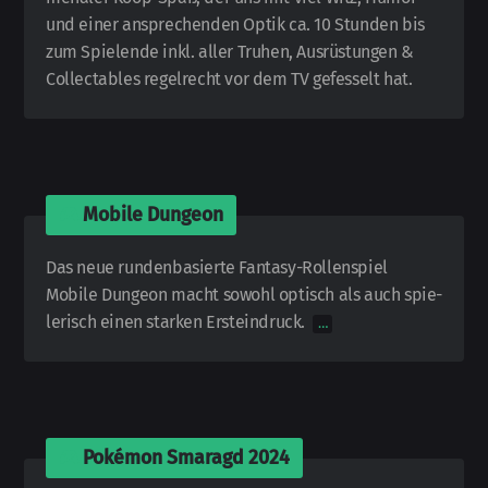
und einer an­spre­chen­den Optik ca. 10 Stunden bis
zum Spiel­ende inkl. aller Truhen, Aus­rüs­tun­gen &
Collectables regel­recht vor dem TV ge­fesselt hat.
🎮
Mobile Dungeon
Das neue runden­basierte Fantasy-
Rollen­spiel
Mobile Dungeon macht sowohl optisch als auch spie­
le­risch einen starken Erst­ein­druck.
…
🎮
Pokémon Smaragd 2024