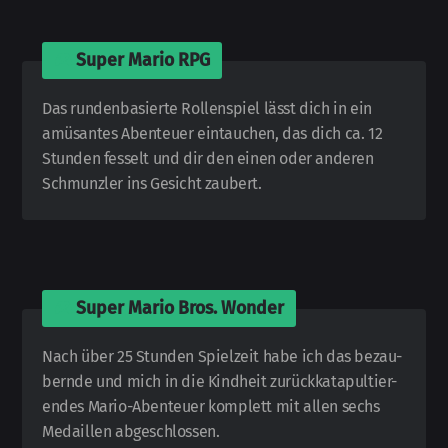
🎮
Super Mario RPG
Das rundenbasierte Rollen­spiel lässt dich in ein
amüsantes Abenteuer ein­tauchen, das dich ca. 12
Stunden fesselt und dir den einen oder anderen
Schmunzler ins Gesicht zaubert.
🎮
Super Mario Bros. Wonder
Nach über 25 Stunden Spiel­zeit habe ich das be­zau­
bern­de und mich in die Kind­heit zurück­ka­ta­pul­tier­
endes Mario-
Abenteuer komplett mit allen sechs
Me­dail­len ab­ge­schlossen.