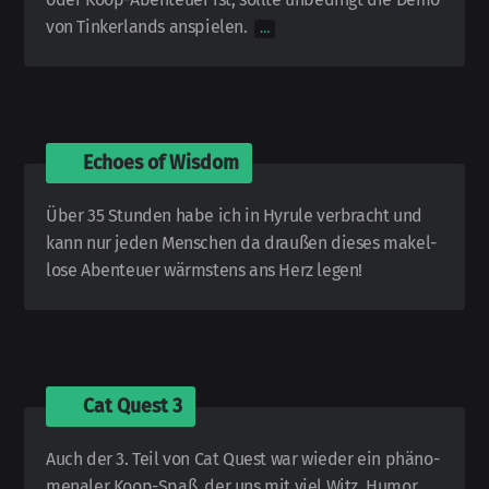
von Tinker­lands an­spielen.
…
🎮
Echoes of Wisdom
Über 35 Stunden habe ich in Hyrule verbracht und
kann nur jeden Menschen da draußen dieses makel­
lose Aben­teuer wärmstens ans Herz legen!
🎮
Cat Quest 3
Auch der 3. Teil von Cat Quest war wieder ein phä­no­
me­na­ler Koop-
Spaß, der uns mit viel Witz, Humor