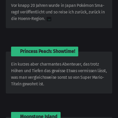
Vor knapp 20 Jahren wurde in Japan Pokémon Sma­
ragd ver­öf­fent­licht und so reise ich zurück, zurück in
die Hoenn-
Region.
…
🎮
Princess Peach: Showtime!
Ein kurzes aber charmantes Abenteuer, das trotz
Höhen und Tiefen das gewisse Etwas ver­missen lässt,
was man ver­gleichs­weise sonst so von Super Mario-
Titeln gewohnt ist.
🎮
Moonstone Island