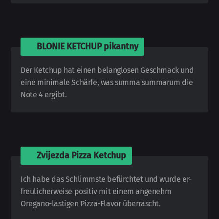
🍅
BLONIE KETCHUP pikantny
Der Ketchup hat einen belang­losen Geschmack und
eine mini­male Schärfe, was summa summarum die
Note 4 ergibt.
🍅
Zvijezda Pizza Ketchup
Ich habe das Schlimmste be­fürch­tet und wurde er­
freu­licher­weise positiv mit einem an­ge­nehm
Oregano-
lastigen Pizza-
Flavor über­rascht.