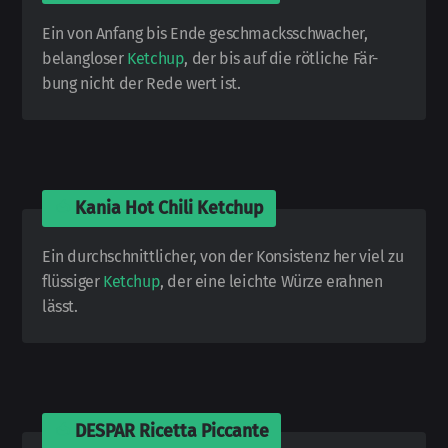
Ein von Anfang bis Ende geschmacks­schwacher,
belang­loser
Ketchup
, der bis auf die röt­liche Fär­
bung nicht der Rede wert ist.
🍅
Kania Hot Chili Ketchup
Ein durch­schnitt­li­cher, von der Kon­sis­tenz her viel zu
flüs­si­ger
Ketchup
, der eine leichte Würze er­ah­nen
lässt.
🍅
DESPAR Ricetta Piccante