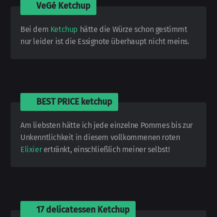
🍅
VeGé Ketchup
Bei dem
Ketchup
hätte die Würze schon ge­stimmt
nur leider ist die Essig­note über­haupt nicht meins.
🍅
BEST PRICE ketchup
Am liebsten hätte ich jede einzelne Pommes bis zur
Un­kennt­lich­keit in diesem voll­kommenen roten
Elixier
er­tränkt, ein­schließ­lich meiner selbst!
🍅
17 delicatessen Ketchup