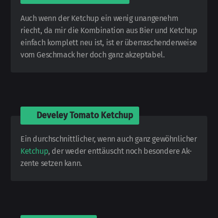
Auch wenn der Ketchup ein wenig un­an­ge­nehm
riecht, da mir die Kom­bi­na­tion aus Bier und Ketchup
einfach kom­plett neu ist, ist er über­ra­schen­der­wei­se
vom Geschmack her doch ganz ak­zep­ta­bel.
🍅
Develey Tomato Ketchup
Ein durchschnittlicher, wenn auch ganz ge­wöhn­licher
Ketchup
, der weder ent­täuscht noch be­son­de­re Ak­
ze­nte setzen kann.