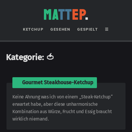
MA
TT
EP
.
KETCHUP
GESEHEN
GESPIELT
☰
Kategorie:
🍅
🍅
Gourmet Steakhouse-Ketchup
Keine Ahnung was ich von einem „Steak-Ketchup“
erwartet habe, aber diese unharmonische
Kombination aus Würze, Frucht und Essig braucht
wirklich niemand.